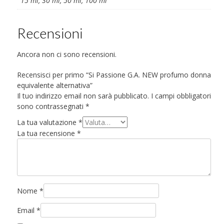
15 ml, 30 ml, 50 ml, 100 ml
Recensioni
Ancora non ci sono recensioni.
Recensisci per primo “Si Passione G.A. NEW profumo donna
equivalente alternativa”
Il tuo indirizzo email non sarà pubblicato.
I campi obbligatori
sono contrassegnati
*
La tua valutazione
*
La tua recensione
*
Nome
*
Email
*