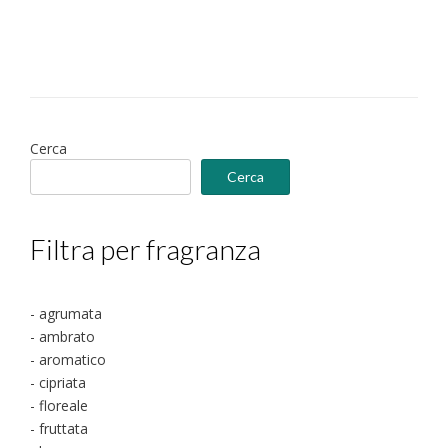
varianti.
a
Le
€25.00
opzioni
possono
essere
scelte
nella
Cerca
pagina
Cerca
del
prodotto
Filtra per fragranza
- agrumata
- ambrato
- aromatico
- cipriata
- floreale
- fruttata