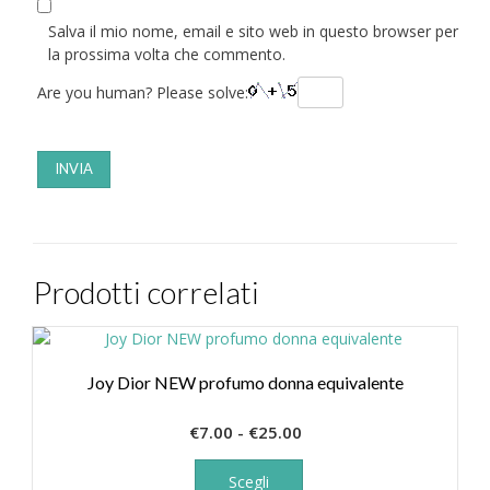
Salva il mio nome, email e sito web in questo browser per
la prossima volta che commento.
Are you human? Please solve:
Prodotti correlati
Joy Dior NEW profumo donna equivalente
Fascia
€
7.00
-
€
25.00
di
Questo
prodotto
prezzo:
Scegli