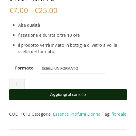
Fascia
€
7.00
-
€
25.00
di
Alta qualità
prezzo:
fissazione e durata oltre 10 ore
da
il prodotto verrà inviato in bottiglia di vetro a voi la
scelta del formato
€7.00
a
Formato
€25.00
Si
Passione
Aggiungi al carrello
G.A.
NEW
COD:
1013
Categoria:
Essence Profumi Donna
Tag:
floreale
profumo
donna
equivalente