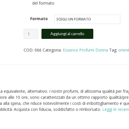
del formato
€16.00
a
Formato
€25.00
Rush
Aggiungi al carrello
Gucci
profumo
COD:
066
Categoria:
Essence Profumi Donna
Tag:
orien
donna
equivalente
quantità
quivalente, alternativo. I nostri profumi, di altissima qualità per fr
iore alle 10 ore, sono caratterizzati da un ottimo rapporto qualità/pr
ta alla spina, che riduce notevolmente i costi di imbottigliamento e que
ubblicità. Acquista con fiducia, soddisfatto o rimborsato.
Leggi le recen