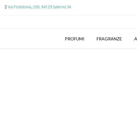
Skip
Via Posidonia, 200, 84129 Salerno SA
to
content
PROFUMI
FRAGRANZE
A