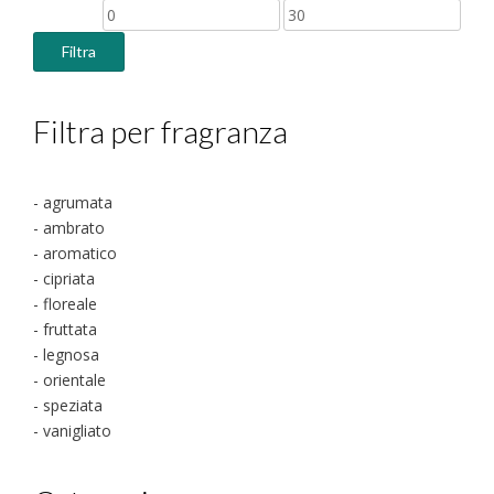
Prezzo
Prezzo
Min
Max
Filtra
Filtra per fragranza
- agrumata
- ambrato
- aromatico
- cipriata
- floreale
- fruttata
- legnosa
- orientale
- speziata
- vanigliato