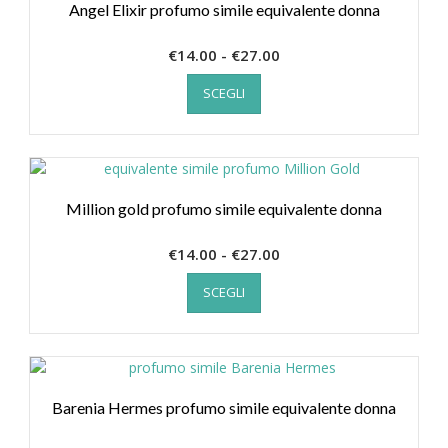
recente
Angel Elixir profumo simile equivalente donna
Fascia
€
14.00
-
€
27.00
Questo
di
SCEGLI
prodotto
prezzo:
ha
da
più
€14.00
varianti.
a
Le
€27.00
opzioni
Million gold profumo simile equivalente donna
possono
essere
Fascia
€
14.00
-
€
27.00
scelte
Questo
di
nella
SCEGLI
prodotto
prezzo:
pagina
ha
da
del
più
€14.00
prodotto
varianti.
a
Le
€27.00
opzioni
Barenia Hermes profumo simile equivalente donna
possono
essere