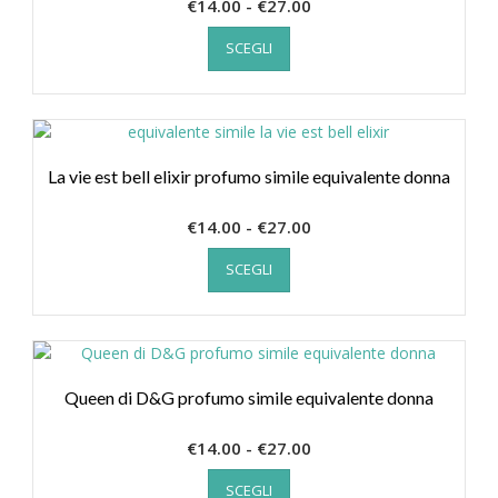
Fascia
€
14.00
-
€
27.00
scelte
Questo
di
nella
SCEGLI
prodotto
prezzo:
pagina
ha
da
del
più
€14.00
prodotto
varianti.
a
Le
€27.00
opzioni
La vie est bell elixir profumo simile equivalente donna
possono
essere
Fascia
€
14.00
-
€
27.00
scelte
Questo
di
nella
SCEGLI
prodotto
prezzo:
pagina
ha
da
del
più
€14.00
prodotto
varianti.
a
Le
€27.00
opzioni
Queen di D&G profumo simile equivalente donna
possono
essere
Fascia
€
14.00
-
€
27.00
scelte
Questo
di
nella
SCEGLI
prodotto
prezzo: