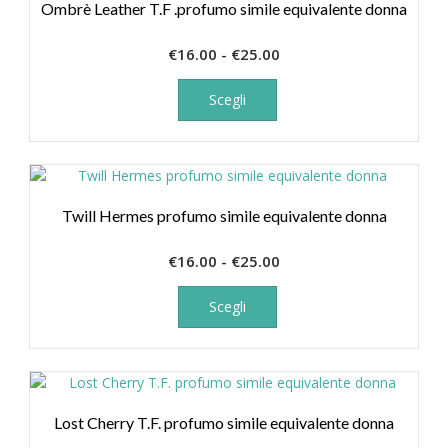
opzioni
Ombrè Leather T.F .profumo simile equivalente donna
possono
essere
Fascia
€
16.00
-
€
25.00
scelte
Questo
di
nella
prodotto
prezzo:
Scegli
pagina
ha
da
del
più
€16.00
prodotto
varianti.
a
Le
€25.00
opzioni
Twill Hermes profumo simile equivalente donna
possono
essere
Fascia
€
16.00
-
€
25.00
scelte
Questo
di
nella
prodotto
prezzo:
pagina
Scegli
ha
da
del
più
prodotto
€16.00
varianti.
a
Le
€25.00
opzioni
Lost Cherry T.F. profumo simile equivalente donna
possono