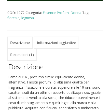
profumo
simile
COD:
1072
Categoria:
Essence Profumi Donna
Tag:
equivalente
floreale
,
legnosa
donna
quantità
Descrizione
Informazioni aggiuntive
Recensioni (1)
Descrizione
Fame di P.R., profumo simile equivalente donna,
alternativo. I nostri profumi, di altissima qualità per
fragranza, fissazione e durata, superiore alle 10 ore, sono
caratterizzati da un ottimo rapporto qualità/prezzo, grazie
al sistema di vendita alla spina, che riduce notevolmente i
costi di imbottigliamento e quelli legati alla marca e alla
pubblicità. Acquista con fiducia, soddisfatto o rimborsato