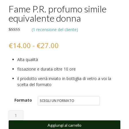
Fame P.R. profumo simile
equivalente donna
(
1
recensione del cliente)
Valutato
1
5.00
su 5 su base
Fascia
€
14.00
-
€
27.00
di
recensioni
di
Alta qualità
prezzo:
fissazione e durata oltre 10 ore
da
il prodotto verrà inviato in bottiglia di vetro a voi la
scelta del formato
€14.00
a
Formato
€27.00
Fame
P.R.
Aggiungi al carrello