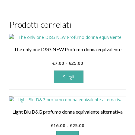
Prodotti correlati
The only one D&G NEW Profumo donna equivalente
Fascia
€
7.00
-
€
25.00
di
Questo
prodotto
prezzo:
Scegli
ha
da
più
€7.00
varianti.
a
Le
€25.00
opzioni
Light Blu D&G profumo donna equivalente alternativa
possono
essere
Fascia
€
16.00
-
€
25.00
scelte
Questo
di
nella