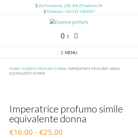
Skip
Via Posidonia, 200, 84129 Salerno SA
to
Chiamaci: +39 333 1950357
content
0
MENU
HOME
/
ESSENCE PROFUMI DONNA
/ IMPERATRICE PROFUMO SIMILE
EQUIVALENTE DONNA
Imperatrice profumo simile
equivalente donna
Fascia
€
16.00
-
€
25.00