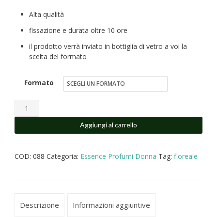
di
Alta qualità
prezzo:
fissazione e durata oltre 10 ore
da
il prodotto verrà inviato in bottiglia di vetro a voi la
scelta del formato
€16.00
a
Formato
€25.00
Imperatrice
profumo
Aggiungi al carrello
simile
equivalente
COD:
088
Categoria:
Essence Profumi Donna
Tag:
floreale
donna
quantità
Descrizione
Informazioni aggiuntive