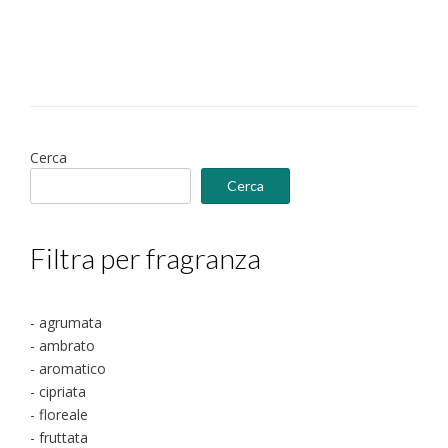
€7.00
prodotto
varianti.
a
Le
€25.00
opzioni
possono
essere
scelte
nella
Cerca
pagina
Cerca
del
prodotto
Filtra per fragranza
- agrumata
- ambrato
- aromatico
- cipriata
- floreale
- fruttata