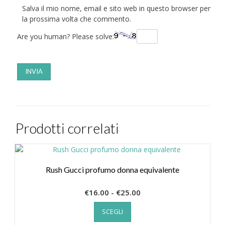
Salva il mio nome, email e sito web in questo browser per
la prossima volta che commento.
Are you human? Please solve:
Prodotti correlati
Rush Gucci profumo donna equivalente
Fascia
€
16.00
-
€
25.00
Questo
di
SCEGLI
prodotto
prezzo:
ha