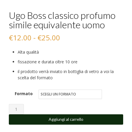
Ugo Boss classico profumo
simile equivalente uomo
Fascia
€
12.00
-
€
25.00
di
Alta qualità
prezzo:
fissazione e durata oltre 10 ore
da
il prodotto verrà inviato in bottiglia di vetro a voi la
scelta del formato
€12.00
a
Formato
€25.00
Ugo
Boss
Aggiungi al carrello
classico
profumo