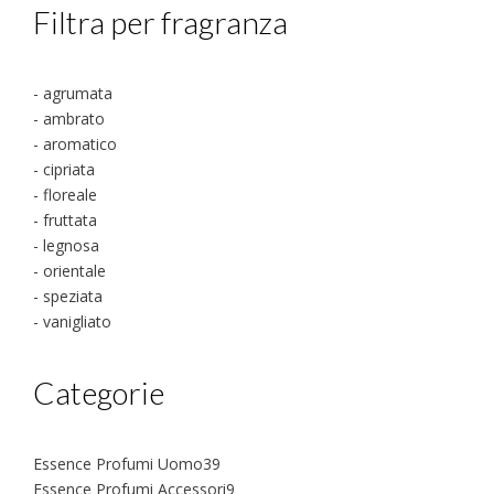
Filtra per fragranza
- agrumata
- ambrato
- aromatico
- cipriata
- floreale
- fruttata
- legnosa
- orientale
- speziata
- vanigliato
Categorie
39
Essence Profumi Uomo
39
prodotti
9
Essence Profumi Accessori
9