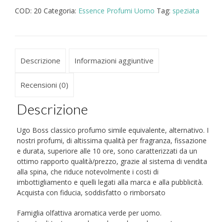
COD:
20
Categoria:
Essence Profumi Uomo
Tag:
speziata
simile
equivalente
uomo
quantità
Descrizione
Informazioni aggiuntive
Recensioni (0)
Descrizione
Ugo Boss classico profumo simile equivalente, alternativo. I
nostri profumi, di altissima qualità per fragranza, fissazione
e durata, superiore alle 10 ore, sono caratterizzati da un
ottimo rapporto qualità/prezzo, grazie al sistema di vendita
alla spina, che riduce notevolmente i costi di
imbottigliamento e quelli legati alla marca e alla pubblicità.
Acquista con fiducia, soddisfatto o rimborsato
Famiglia olfattiva aromatica verde per uomo.