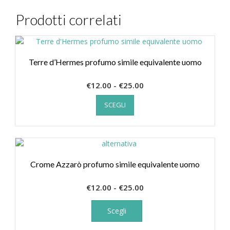
Prodotti correlati
Terre d’Hermes profumo simile equivalente uomo
Fascia
€
12.00
-
€
25.00
Questo
di
SCEGLI
prodotto
prezzo:
ha
da
più
€12.00
varianti.
a
Le
€25.00
opzioni
Crome Azzarò profumo simile equivalente uomo
possono
essere
Fascia
€
12.00
-
€
25.00
scelte
Questo
di
nella
prodotto
prezzo:
Scegli
pagina
ha
da
del