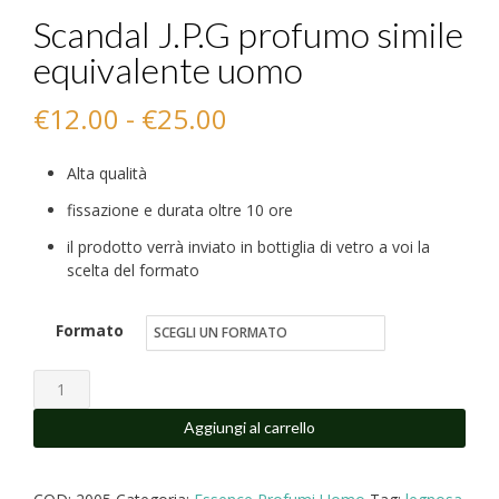
Scandal J.P.G profumo simile
equivalente uomo
Fascia
€
12.00
-
€
25.00
di
Alta qualità
prezzo:
fissazione e durata oltre 10 ore
da
il prodotto verrà inviato in bottiglia di vetro a voi la
scelta del formato
€12.00
a
Formato
€25.00
Scandal
J.P.G
Aggiungi al carrello
profumo
simile