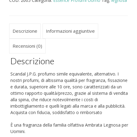
COD:
2005
Categoria:
Essence Profumi Uomo
Tag:
legnosa
equivalente
uomo
quantità
Descrizione
Informazioni aggiuntive
Recensioni (0)
Descrizione
Scandal J.P.G. profumo simile equivalente, alternativo. I
nostri profumi, di altissima qualità per fragranza, fissazione
e durata, superiore alle 10 ore, sono caratterizzati da un
ottimo rapporto qualità/prezzo, grazie al sistema di vendita
alla spina, che riduce notevolmente i costi di
imbottigliamento e quelli legati alla marca e alla pubblicità.
Acquista con fiducia, soddisfatto o rimborsato
È una fragranza della familia olfattiva Ambrata Legnosa per
Uomini.