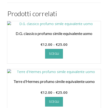
Prodotti correlati
D.G. classico profumo simile equivalente uomo
Fascia
€
12.00
-
€
25.00
Questo
di
SCEGLI
prodotto
prezzo:
ha
da
più
€12.00
varianti.
a
Le
€25.00
opzioni
Terre d’Hermes profumo simile equivalente uomo
possono
essere
Fascia
€
12.00
-
€
25.00
scelte
Questo
di
nella
SCEGLI
prodotto
prezzo:
pagina
ha