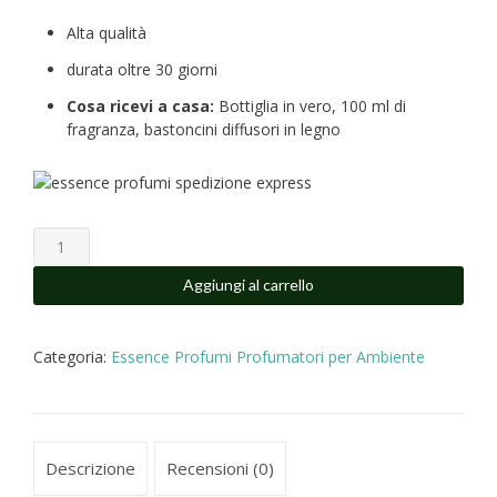
Alta qualità
durata oltre 30 giorni
Cosa ricevi a casa:
Bottiglia in vero, 100 ml di
fragranza, bastoncini diffusori in legno
profumatore
per
ambiente
Aggiungi al carrello
mikado
mela
verde
Categoria:
Essence Profumi Profumatori per Ambiente
100
ML
quantità
Descrizione
Recensioni (0)