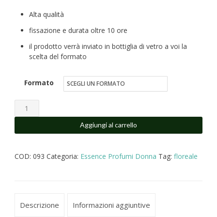
di
Alta qualità
prezzo:
fissazione e durata oltre 10 ore
da
il prodotto verrà inviato in bottiglia di vetro a voi la
scelta del formato
€16.00
a
Formato
€25.00
La
Vie
Aggiungi al carrello
Est
Bell
COD:
093
Categoria:
Essence Profumi Donna
Tag:
floreale
profumo
simile
equivalente
donna
Descrizione
Informazioni aggiuntive
quantità