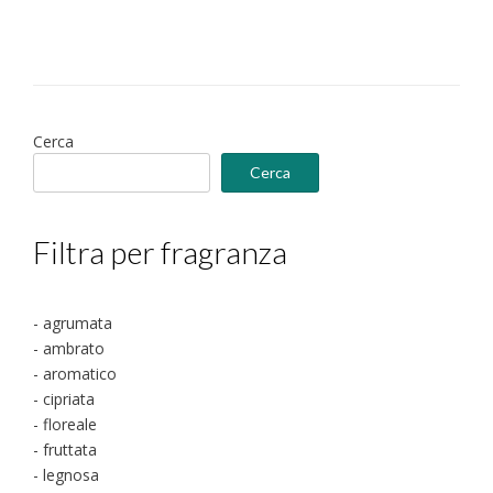
Le
€25.00
opzioni
possono
essere
scelte
nella
Cerca
pagina
Cerca
del
prodotto
Filtra per fragranza
- agrumata
- ambrato
- aromatico
- cipriata
- floreale
- fruttata
- legnosa