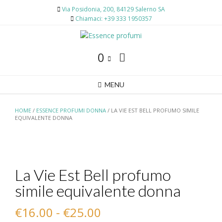
Skip
Via Posidonia, 200, 84129 Salerno SA
to
Chiamaci: +39 333 1950357
content
0
MENU
HOME
/
ESSENCE PROFUMI DONNA
/ LA VIE EST BELL PROFUMO SIMILE
EQUIVALENTE DONNA
La Vie Est Bell profumo
simile equivalente donna
Fascia
€
16.00
-
€
25.00