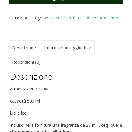
ad
ultrasuoni
COD:
N/A
Categoria:
Essence Profumi Diffusori Ambiente
inclusa
fragranza
scelta
quantità
Descrizione
Informazioni aggiuntive
Recensioni (0)
Descrizione
alimentazione 220w
capacità 500 ml
luci a led
Incluso nella fornitura una fragranza da 20 ml. Scegli quella
che preferisci all’atto dell’ordine.