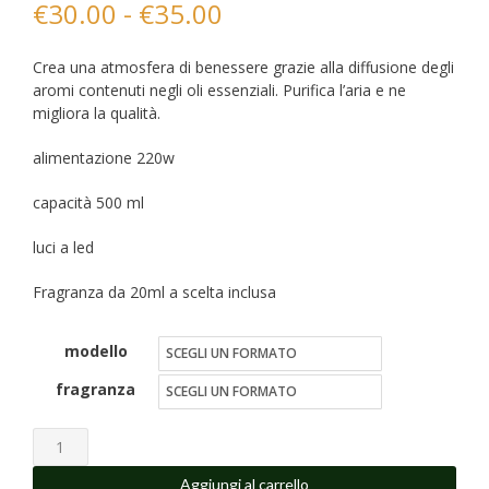
Fascia
€
30.00
-
€
35.00
di
Crea una atmosfera di benessere grazie alla diffusione degli
prezzo:
aromi contenuti negli oli essenziali. Purifica l’aria e ne
migliora la qualità.
da
alimentazione 220w
€30.00
a
capacità 500 ml
€35.00
luci a led
Fragranza da 20ml a scelta inclusa
modello
fragranza
Diffusore
ambiente
Aggiungi al carrello