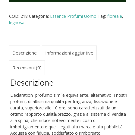
profumo
simile
COD:
218
Categoria:
Essence Profumi Uomo
Tag:
floreale
,
equivalente
legnosa
uomo
quantità
Descrizione
Informazioni aggiuntive
Recensioni (0)
Descrizione
Declaration profumo simile equivalente, alternativo. I nostri
profumi, di altissima qualità per fragranza, fissazione e
durata, superiore alle 10 ore, sono caratterizzati da un
ottimo rapporto qualità/prezzo, grazie al sistema di vendita
alla spina, che riduce notevolmente i costi di
imbottigliamento e quelli legati alla marca e alla pubblicità.
Acquista con fiducia, soddisfatto o rimborsato