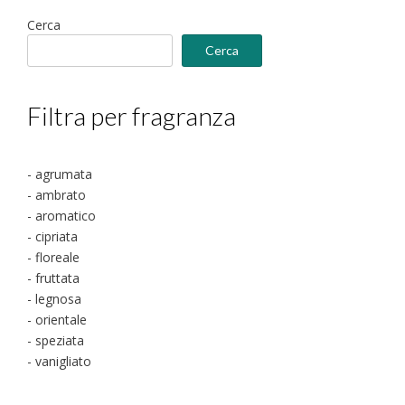
nella
Cerca
pagina
Cerca
del
prodotto
Filtra per fragranza
- agrumata
- ambrato
- aromatico
- cipriata
- floreale
- fruttata
- legnosa
- orientale
- speziata
- vanigliato