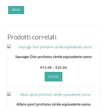
Prodotti correlati
Sauvage Dior profumo simile equivalente uomo
Fascia
€
12.00
-
€
25.00
Questo
di
SCEGLI
prodotto
prezzo:
ha
da
più
€12.00
varianti.
a
Le
€25.00
opzioni
Allure sport profumo simile equivalente uomo