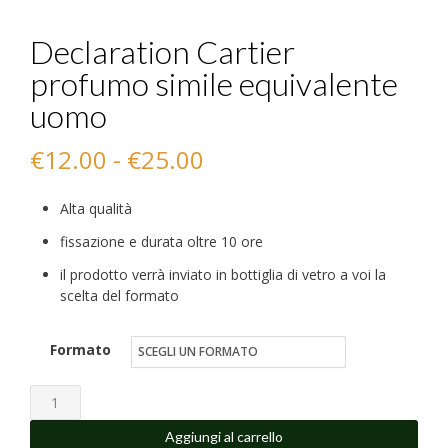
Declaration Cartier
profumo simile equivalente
uomo
Fascia
€
12.00
-
€
25.00
di
Alta qualità
prezzo:
fissazione e durata oltre 10 ore
da
il prodotto verrà inviato in bottiglia di vetro a voi la
scelta del formato
€12.00
a
Formato
€25.00
Declaration
Cartier
Aggiungi al carrello