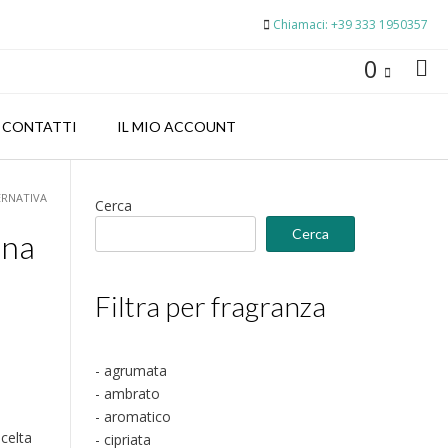
Chiamaci: +39 333 1950357
0
CONTATTI
IL MIO ACCOUNT
ERNATIVA
Cerca
Cerca
nna
Filtra per fragranza
- agrumata
- ambrato
- aromatico
scelta
- cipriata