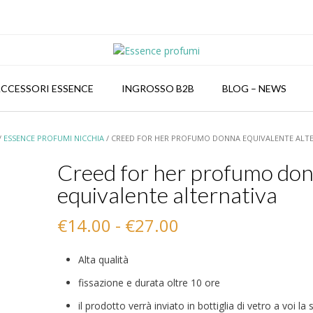
CCESSORI ESSENCE
INGROSSO B2B
BLOG – NEWS
/
ESSENCE PROFUMI NICCHIA
/ CREED FOR HER PROFUMO DONNA EQUIVALENTE ALT
Creed for her profumo do
equivalente alternativa
Fascia
€
14.00
-
€
27.00
di
Alta qualità
prezzo:
fissazione e durata oltre 10 ore
da
il prodotto verrà inviato in bottiglia di vetro a voi la 