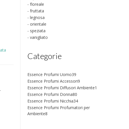
- floreale
- fruttata
- legnosa
- orientale
- speziata
- vanigliato
iata
Categorie
39
Essence Profumi Uomo
39
prodotti
9
Essence Profumi Accessori
9
prodotti
1
Essence Profumi Diffusori Ambiente
1
r
prodotto
80
Essence Profumi Donna
80
prodotti
34
Essence Profumi Nicchia
34
prodotti
Essence Profumi Profumatori per
8
Ambiente
8
prodotti