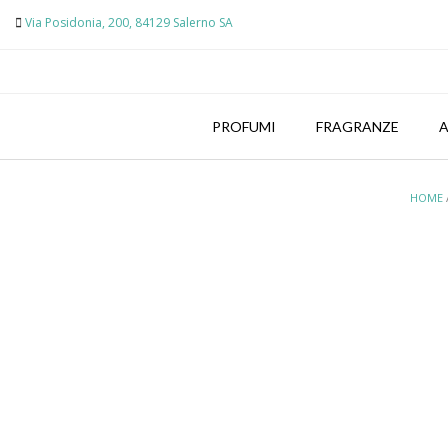
Skip
Via Posidonia, 200, 84129 Salerno SA
to
content
PROFUMI
FRAGRANZE
A
HOME