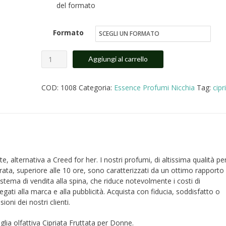
del formato
€14.00
a
Formato
€27.00
Creed
Aggiungi al carrello
for
her
COD:
1008
Categoria:
Essence Profumi Nicchia
Tag:
cipr
profumo
donna
equivalente
alternativa
quantità
 alternativa a Creed for her. I nostri profumi, di altissima qualità pe
rata, superiore alle 10 ore, sono caratterizzati da un ottimo rapporto
istema di vendita alla spina, che riduce notevolmente i costi di
egati alla marca e alla pubblicità. Acquista con fiducia, soddisfatto o
ioni dei nostri clienti.
glia olfattiva Cipriata Fruttata per Donne.