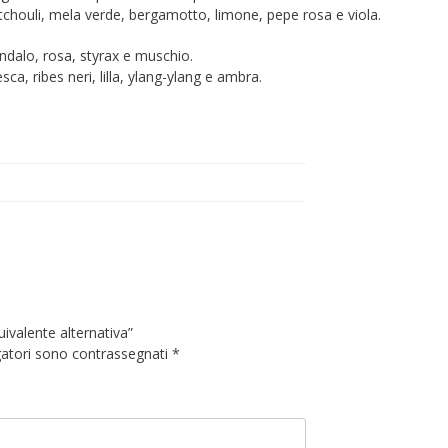
chouli, mela verde, bergamotto, limone, pepe rosa e viola.
dalo, rosa, styrax e muschio.
a, ribes neri, lilla, ylang-ylang e ambra.
ivalente alternativa”
gatori sono contrassegnati
*