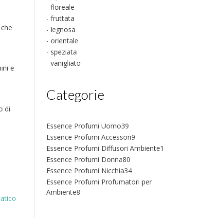
- floreale
- fruttata
 che
- legnosa
- orientale
- speziata
- vanigliato
ini e
Categorie
o di
39
Essence Profumi Uomo
39
prodotti
9
Essence Profumi Accessori
9
prodotti
1
Essence Profumi Diffusori Ambiente
1
prodotto
80
Essence Profumi Donna
80
prodotti
34
Essence Profumi Nicchia
34
prodotti
Essence Profumi Profumatori per
8
Ambiente
8
atico
prodotti