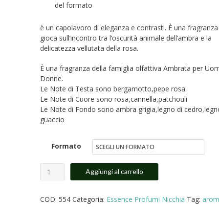
del formato
€14.00
a
è un capolavoro di eleganza e contrasti. È una fragranza
gioca sull’incontro tra l’oscurità animale dell’ambra e la
€27.00
delicatezza vellutata della rosa.
È una fragranza della famiglia olfattiva Ambrata per Uom
Donne.
Le Note di Testa sono bergamotto,pepe rosa
Le Note di Cuore sono rosa,cannella,patchouli
Le Note di Fondo sono ambra grigia,legno di cedro,legn
guaccio
Formato
Ambre
Aggiungi al carrello
Nuit
di
COD:
554
Categoria:
Essence Profumi Nicchia
Tag:
arom
Dior