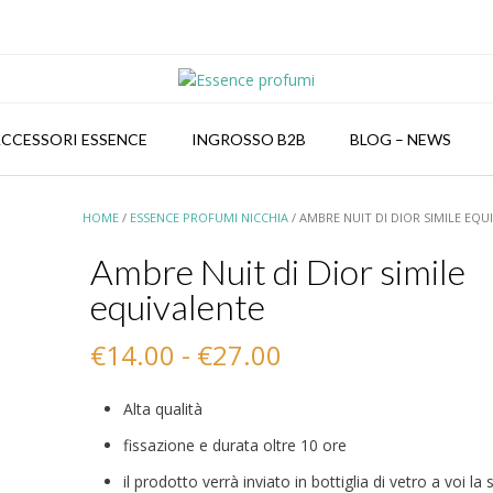
CCESSORI ESSENCE
INGROSSO B2B
BLOG – NEWS
HOME
/
ESSENCE PROFUMI NICCHIA
/ AMBRE NUIT DI DIOR SIMILE EQU
Ambre Nuit di Dior simile
equivalente
Fascia
€
14.00
-
€
27.00
di
Alta qualità
prezzo:
fissazione e durata oltre 10 ore
da
il prodotto verrà inviato in bottiglia di vetro a voi la 