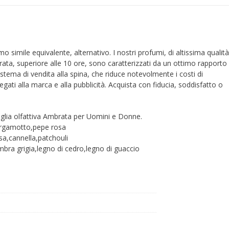
simile
equivalente
quantità
o simile equivalente, alternativo. I nostri profumi, di altissima qualit
rata, superiore alle 10 ore, sono caratterizzati da un ottimo rapporto
istema di vendita alla spina, che riduce notevolmente i costi di
egati alla marca e alla pubblicità. Acquista con fiducia, soddisfatto o
iglia olfattiva Ambrata per Uomini e Donne.
ergamotto,pepe rosa
a,cannella,patchouli
ra grigia,legno di cedro,legno di guaccio