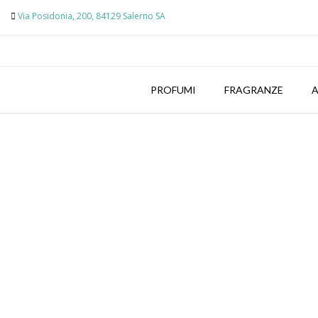
Skip
Via Posidonia, 200, 84129 Salerno SA
to
content
PROFUMI
FRAGRANZE
A