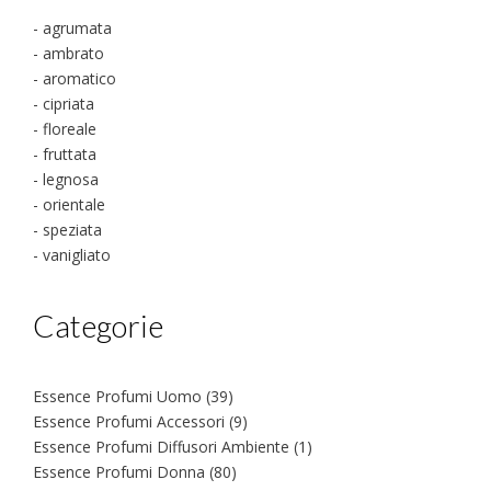
- agrumata
- ambrato
- aromatico
- cipriata
- floreale
- fruttata
- legnosa
- orientale
- speziata
- vanigliato
Categorie
39
Essence Profumi Uomo
39
prodotti
9
Essence Profumi Accessori
9
prodotti
1
Essence Profumi Diffusori Ambiente
1
prodotto
80
Essence Profumi Donna
80