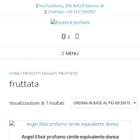
Skip
Via Posidonia, 200, 84129 Salerno SA
to
Chiamaci: +39 333 1950357
content
0
MENU
HOME
/ PRODOTTI TAGGATI “FRUTTATA”
fruttata
Ordina
Visualizzazione di 7 risultati
in
base
al
più
recente
Angel Elixir profumo simile equivalente donna