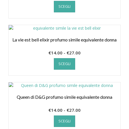
Questo
di
nella
SCEGLI
prodotto
prezzo:
pagina
ha
da
del
più
€14.00
prodotto
varianti.
a
Le
€27.00
opzioni
La vie est bell elixir profumo simile equivalente donna
possono
essere
Fascia
€
14.00
-
€
27.00
scelte
Questo
di
nella
SCEGLI
prodotto
prezzo:
pagina
ha
da
del
più
€14.00
prodotto
varianti.
a
Le
€27.00
opzioni
Queen di D&G profumo simile equivalente donna
possono
essere
Fascia
€
14.00
-
€
27.00
scelte
Questo
di
nella
SCEGLI
prodotto
prezzo:
pagina
ha
da