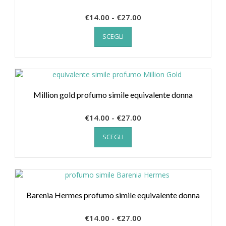
Fascia
€
14.00
-
€
27.00
Questo
di
SCEGLI
prodotto
prezzo:
ha
da
più
€14.00
varianti.
a
Le
€27.00
opzioni
Million gold profumo simile equivalente donna
possono
essere
Fascia
€
14.00
-
€
27.00
scelte
Questo
di
nella
SCEGLI
prodotto
prezzo:
pagina
ha
da
del
più
€14.00
prodotto
varianti.
a
Le
€27.00
opzioni
Barenia Hermes profumo simile equivalente donna
possono
essere
Fascia
€
14.00
-
€
27.00
scelte